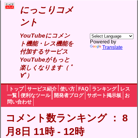
にっこりコメ
ント
YouTubeにコメン
Powered by
ト機能・レス機能を
Translate
付加するサービス
YouTubeがもっと
楽しくなります（ ﾟ
∀ﾟ）
トップ
サービス紹介
使い方
FAQ
ランキング
レス
一覧
便利なツール
開発者ブログ
サポート掲示板
お
問い合わせ
コメント数ランキング ： 8
月8日 11時 - 12時