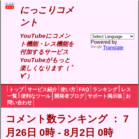
にっこりコメ
ント
YouTubeにコメン
Powered by
ト機能・レス機能を
Translate
付加するサービス
YouTubeがもっと
楽しくなります（ ﾟ
∀ﾟ）
トップ
サービス紹介
使い方
FAQ
ランキング
レス
一覧
便利なツール
開発者ブログ
サポート掲示板
お
問い合わせ
コメント数ランキング ： 7
月26日 0時 - 8月2日 0時