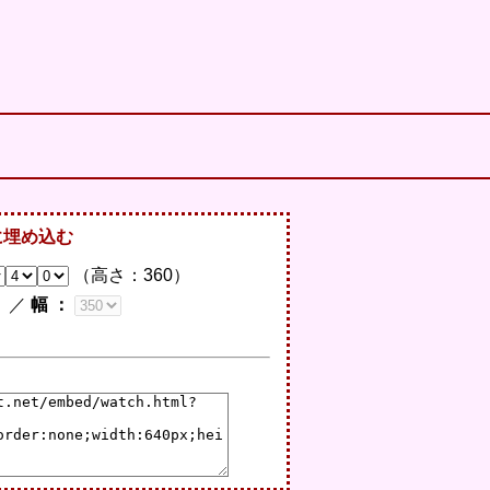
に埋め込む
（高さ：
360
）
／
幅 ：