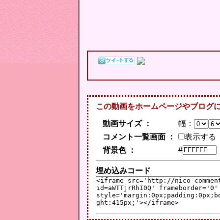
この動画をホームページやブログ
動画サイズ ：
幅：
コメント一覧画面 ：
表示する
#
背景色 ：
埋め込みコード