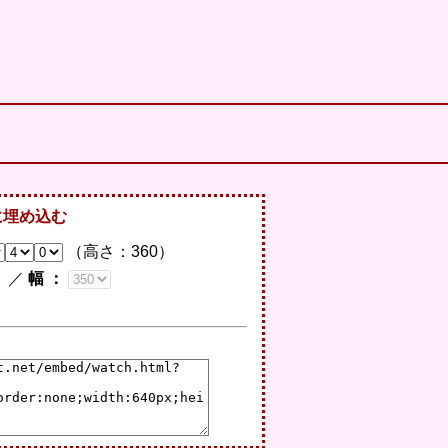
に埋め込む
（高さ：
360
）
／
幅 ：