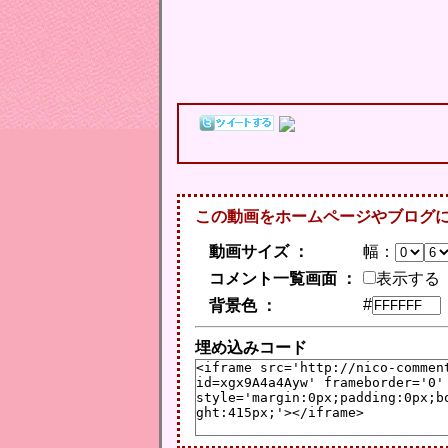
この動画をホームページやブログ
動画サイズ ：
幅：
コメント一覧画面 ：
表示する
#
背景色 ：
埋め込みコード